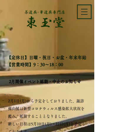
​【定休日】日曜・祝日・お盆・年末年始
【営業時間】9：30～18：00
2月開催イベント延期・中止のお知らせ
2月1日(月)から予定をしておりました、諏訪
蘇山展は新型コロナウィルス感染拡大状況を
鑑み、延期することとなりました。
新しい日程は5月10日(月)～22日(月)を予定し
ております。