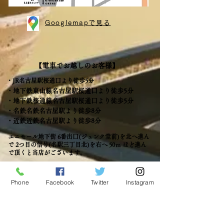
Googlemapで見る
【電車でお越しのお客様】
・JR名古屋駅桜通口より
徒歩5分
・地下鉄東山線名古屋駅桜通口より徒歩5分
・地下鉄桜通線名古屋駅桜通口より徒歩5分
・名鉄名鉄名古屋駅より徒歩8分
・近鉄近鉄名古屋駅より徒歩8分
​ユニモール地下街 6番出口(ジュンク堂前)を北へ進ん
で 2つ目の信号(名駅三丁目北)を
​右へ 50ｍ ほど進ん
で頂くと当店がございます。
【お車でお越しのお客様】
Phone
Facebook
Twitter
Instagram
・名古屋高速都心環状線
錦橋ICより3分
​ 丸の内ICより5分
・名古屋高速清洲線